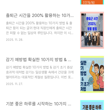
과를 동시에 기대할 수 있는 균형 잡힌 겨울 단백질
공급원입니다. 무엇보다 겨울은 기온이 급격히 떨어
지고 활동량이 줄면서 기초 체력과 면역력이 떨어지
출퇴근 시간을 200% 활용하는 10가지 방법 & 출퇴근 힘이 되는 글귀
기 쉬운데, 광어는 이러한 계절적 변화에 맞춰 섭취
하기 좋은 기능성 식품이라고 할 수 있습니다. 우선,
출퇴근 시간을 200% 활용하는 10가지 방법 & 출
광어의 가장 두드러진 특징은 고단백질·저지방 구조
퇴근 힘이 되는 글귀 현대 직장인에게 출퇴근 시간
입니다. 겨울에는 신체가 체온을 유지하기 위해 더
은 피할 수 없는 일상의 루틴입니다. 하지만 이 시간
많은 에너지를 소모하게 되는데, 이때 단백질 섭취
을 어떻게 쓰느냐에 따라 하루의 생산성과 삶의 만
2025. 11. 28.
량이 부족하면 근육 손실이 빠르게 일어나며 피로감
족도가 크게 달라진다는 사실입니다. 자동차, 대중
도 증가할 ..
교통, 도보 등 무엇을 이용하든 출퇴근 시간은 '낭
비'가 아니라 '투자'가 될 수 있는 황금 시간대입니
다. 이번 포스티에서는 출퇴근을 잘 활용하는 방법
감기 예방법 확실한 10가지 방법 & 감기 초기 증상 효과적 대처법
에 대해 알아보겠습니다. 1. 하루를 정리하는 '마음
워밍업 루틴' 만들기출근실은 단순히 이동이 아니라
감기 예방법 확실한 10가지 방법 & 감기 초기 증상
하루를 줄비하는 정신적 예열 시간입니다. 특히 아
효과적 대처법 감기는 일상생활 속에서 건강을 크게
침마다 정신없이 시간을 보낸다면 다음 루틴을 실천
떨어뜨리는 대표적인 계절성 질환입니다. 이번 포스
해 보세요.[실천 방법]오늘 꼭 해야 할 일 1~3개를
팅에서는 감기 예방법의 실천에 관한 내용입니다.
2025. 11. 27.
머릿속으로 정리급하지 않은 할 일은 의도적으로 제
한번 생활 속에서 실천해 보세요.1. 실내 '미세건조
외하며 마..
구역'을 제거하는 습도 관리 전략대부분의 감기 바
이러스는 건조한 환경에서 더 잘 생존합니다. 하지
만 전체 습도를 높이기보다, 특정 공간의 건조함을
기분 좋은 하루를 시작하는 10가지 방법
잡는 것이 더 효과적이라는 사실을 아시는 분은 많