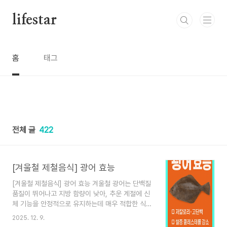
본문 바로가기
lifestar
홈
태그
전체 글
422
[겨울철 제철음식] 광어 효능
[겨울철 제철음식] 광어 효능 겨울철 광어는 단백질
품질이 뛰어나고 지방 함량이 낮아, 추운 계절에 신
체 기능을 안정적으로 유지하는데 매우 적합한 식품
입니다. 특히 광어는 근육 유지, 혈액순환 개선, 피
2025. 12. 9.
로 감소, 체지방관리, 소화 부담 완화 등의 건강 효