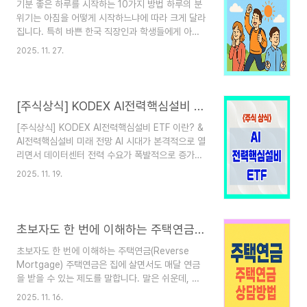
지 않습니다. 실내 전체 습도는 40~50% 유지특히
기분 좋은 하루를 시작하는 10가지 방법 하루의 분
건조가 심한 곳인,- 침대 머리맡- 난방기 바로 앞-
위기는 아침을 어떻게 시작하느냐에 따라 크게 달라
주방 싱크대 주변- 컴퓨터 책상등의 '미세건조 지
집니다. 특히 바쁜 한국 직장인과 학생들에게 아침
점'을 별도로 측정해 습도 조절기 혹은 미니 가습기
루틴은 생산성과 감정 상태를 좌우하는 중요한 요소
2025. 11. 27.
를 배치합니다. ★ 중요 이유 ★사람이 가장 오래
입니다. 이번 포스팅은 "기분 좋은 하루를 시작하는
머무는 ..
10가지 방법"에 대해 알려드리겠습니다.1. 규칙적인
기상 시간 유지하기일정한 시간에 일어나면 생체 리
듬이 안정되면서 하루 전체의 에너지가 높아집니다.
[주식상식] KODEX AI전력핵심설비 ETF 이란? & AI전력핵심설비 미래전망
특히 평일과 주말의 기상 시간을 지나치게 차이 나
게 하지 않는 것이 핵심입니다. 규칙적인 기상 시간
[주식상식] KODEX AI전력핵심설비 ETF 이란? &
은 수면의 질을 높이고 아침 피로감을 줄이는 데 큰
AI전력핵심설비 미래 전망 AI 시대가 본격적으로 열
도움이 됩니다.2. 가벼운 스트레칭으로 몸 깨우기잠
리면서 데이터센터 전력 수요가 폭발적으로 증가하
에서 깨어난 직후에는 혈액순환이 둔해져 있기 때문
고 있습니다. 그와 동시에 전력 설비 기업들의 매출
2025. 11. 19.
에 가벼운 스트레칭만으로도 몸의 활력을 되찾습니
과 수주가 빠르게 늘어나면서 관련 ETF가 큰 관심
다. 목, 어깨,..
을 받고 있습니다. 그중에서도 KODEX AI전력핵심
설비 ETF는 국내 투자자들이 가장 많이 찾는 전력
인프라 테마 ETF 중 하나입니다. 이번 포스팅에서
초보자도 한 번에 이해하는 주택연금(Reverse Mortgage)
는 이 ETF가 무엇을 담고 있고, 왜 주목받는지, 그
리고 초보 투자자들이 어떤 점을 반드시 체크해야
초보자도 한 번에 이해하는 주택연금(Reverse
하는지 그리고 AI전력핵심설비 미래 전망에 알아보
Mortgage) 주택연금은 집에 살면서도 매달 연금
겠습니다. 1. KODEX AI전력핵심설비 ETF란 무엇
을 받을 수 있는 제도를 말합니다. 말은 쉬운데, 실
인가?KODEX AI전력핵심설비 ETF는 AI 데이터센
제로 가입 조건부터 절차, 여금액 계산까지 알아야
2025. 11. 16.
터 증가와 전력 인프라 확충으로 수혜가 예상..
할 내용이 많아 처음에는 조금 복잡하게 느껴지실