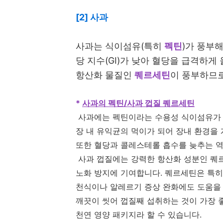
[2] 사과
사과는 식이섬유(특히
펙틴
)가 풍부
당 지수(GI)가 낮아 혈당을 급격하게
항산화 물질인
퀘르세틴
이 풍부하므로
*
사과의 펙틴/사과 껍질 퀘르세틴
사과에는 펙틴이라는 수용성 식이섬유가 
장 내 유익균의 먹이가 되어 장내 환경을
또한 혈당과 콜레스테롤 흡수를 늦추는 역
사과 껍질에는 강력한 항산화 성분인 퀘르
노화 방지에 기여합니다. 퀘르세틴은 특히
천식이나 알레르기 증상 완화에도 도움을 
깨끗이 씻어 껍질째 섭취하는 것이 가장 좋
천연 영양 패키지라 할 수 있습니다.