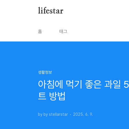
본문 바로가기
lifestar
홈
태그
생활정보
아침에 먹기 좋은 과일 5
트 방법
by by stellarstar
2025. 6. 9.