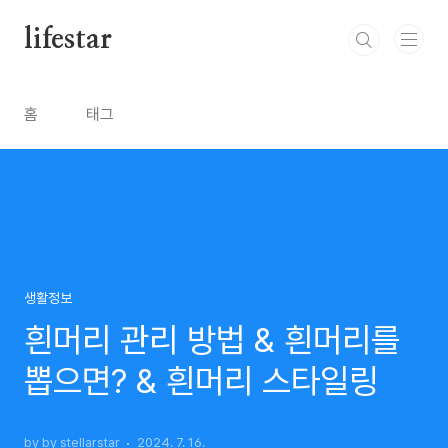
본문 바로가기
lifestar
홈
태그
생활정보
흰머리 관리 방법 & 흰머리를
뽑으면? & 흰머리 스타일링
by by stellarstar
2024. 7. 16.