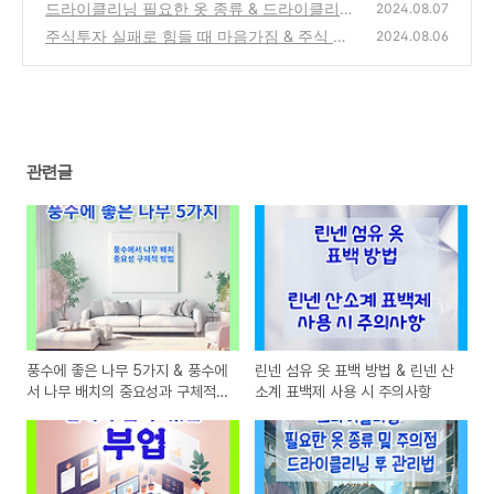
사항 & 부업의 장점과 단점
드라이클리닝 필요한 옷 종류 & 드라이클리닝
(0)
2024.08.07
주의점 & 드라이클리닝 후 관리법
주식투자 실패로 힘들 때 마음가짐 & 주식 투
(0)
2024.08.06
자에서 감정 조절하는 방법
(0)
관련글
풍수에 좋은 나무 5가지 & 풍수에
린넨 섬유 옷 표백 방법 & 린넨 산
서 나무 배치의 중요성과 구체적
소계 표백제 사용 시 주의사항
방법