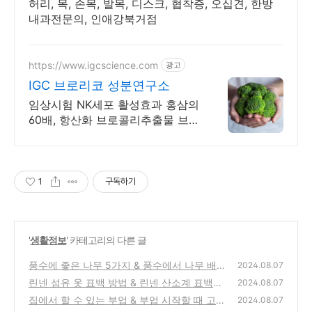
허리, 목, 손목, 발목, 디스크, 협착증, 오십견, 한방
내과전문의, 인애강북거점
https://www.igcscience.com
광고
IGC 브로리코 성분연구소
임상시험 NK세포 활성효과 홍삼의
60배, 항산화 브로콜리추출물 브로
리코!
1
구독하기
'
생활정보
' 카테고리의 다른 글
풍수에 좋은 나무 5가지 & 풍수에서 나무 배치
2024.08.07
의 중요성과 구체적 방법
린넨 섬유 옷 표백 방법 & 린넨 산소계 표백제
(0)
2024.08.07
사용 시 주의사항
집에서 할 수 있는 부업 & 부업 시작할 때 고려
(0)
2024.08.07