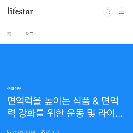
본문 바로가기
lifestar
홈
태그
생활정보
면역력을 높이는 식품 & 면역
력 강화를 위한 운동 및 라이프
스타일 변화& 면역력을 빠르게
by by stellarstar
2024. 8. 7.