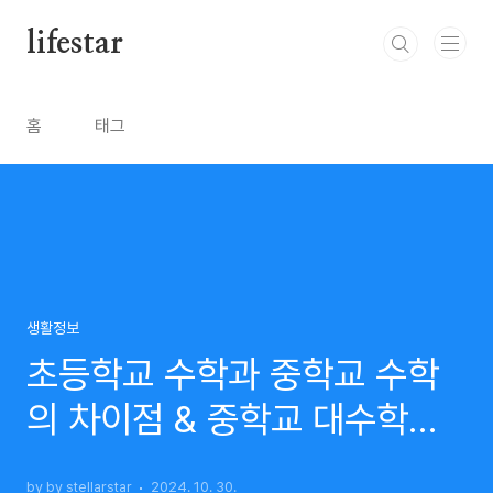
본문 바로가기
lifestar
홈
태그
생활정보
초등학교 수학과 중학교 수학
의 차이점 & 중학교 대수학의
중요성
by by stellarstar
2024. 10. 30.