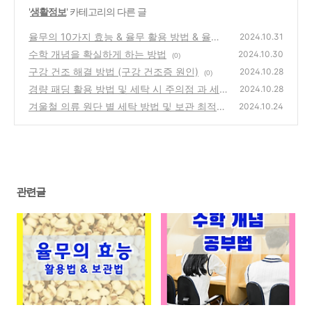
'
생활정보
' 카테고리의 다른 글
율무의 10가지 효능 & 율무 활용 방법 & 율무
2024.10.31
보관법
수학 개념을 확실하게 하는 방법
(0)
2024.10.30
(0)
구강 건조 해결 방법 (구강 건조증 원인)
2024.10.28
(0)
경량 패딩 활용 방법 및 세탁 시 주의점 과 세
2024.10.28
제 사용법
겨울철 의류 원단 별 세탁 방법 및 보관 최적
(0)
2024.10.24
온도와 습도
(0)
관련글