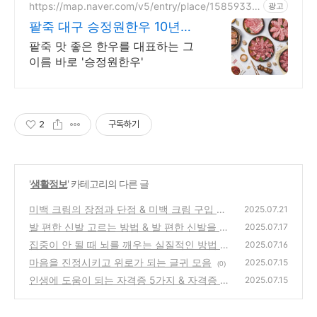
https://map.naver.com/v5/entry/place/15859338
광고
94
팥죽 대구 승정원한우 10년이
상의 한우 전통 맛집
팥죽 맛 좋은 한우를 대표하는 그
이름 바로 '승정원한우'
2
구독하기
'
생활정보
' 카테고리의 다른 글
미백 크림의 장점과 단점 & 미백 크림 구입 시
2025.07.21
고려사항
발 편한 신발 고르는 방법 & 발 편한 신발을 위
(0)
2025.07.17
한 관리법과 장기적인 착화감 유지 방법 & 발
집중이 안 될 때 뇌를 깨우는 실질적인 방법 &
2025.07.16
형태별 맞춤 신발 브랜드 추천
공부할 때 졸음 막기 위한 실질적 방법 & 집중
(0)
마음을 진정시키고 위로가 되는 글귀 모음
2025.07.15
(0)
력 높이는 환경 만드는 법
(0)
인생에 도움이 되는 자격증 5가지 & 자격증 공
2025.07.15
부를 효율적으로 하는 방법
(0)