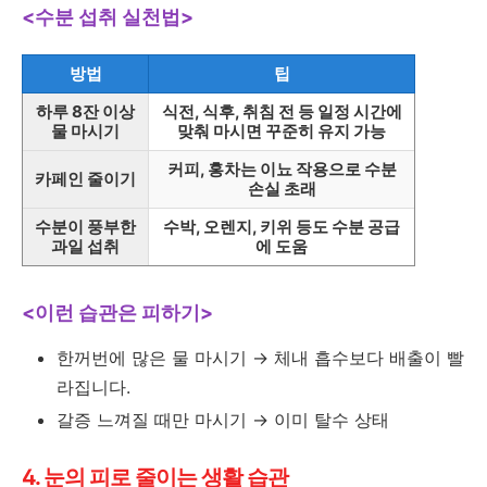
<수분 섭취 실천법>
방법
팁
하루 8잔 이상
식전, 식후, 취침 전 등 일정 시간에
물 마시기
맞춰 마시면 꾸준히 유지 가능
커피, 홍차는 이뇨 작용으로 수분
카페인 줄이기
손실 초래
수분이 풍부한
수박, 오렌지, 키위 등도 수분 공급
과일 섭취
에 도움
<이런 습관은 피하기>
한꺼번에 많은 물 마시기 → 체내 흡수보다 배출이 빨
라집니다.
갈증 느껴질 때만 마시기 → 이미 탈수 상태
4. 눈의 피로 줄이는 생활 습관