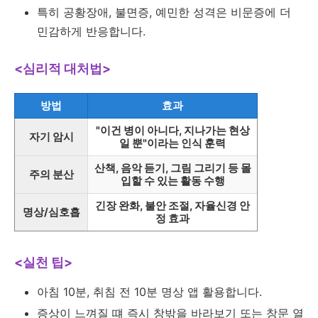
특히 공황장애, 불면증, 예민한 성격은 비문증에 더
민감하게 반응합니다.
<심리적 대처법>
방법
효과
"이건 병이 아니다, 지나가는 현상
자기 암시
일 뿐"이라는 인식 훈력
산책, 음악 듣기, 그림 그리기 등 몰
주의 분산
입할 수 있는 활동 수행
긴장 완화, 불안 조절, 자율신경 안
명상/심호흡
정 효과
<실천 팁>
아침 10분, 취침 전 10분 명상 앱 활용합니다.
증상이 느껴질 떄 즉시 창밖을 바라보기 또는 창문 열