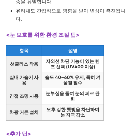
증을 유발합니다.
유리체도 간접적으로 영향을 받아 변성이 촉진됩니
다.
<눈 보호를 위한 환경 조절 팁>
항목
설명
자외선 차단 기능이 있는 렌
선글라스 착용
즈 선택 (UV400 이상)
실내 가습기 사
습도 40~60% 유지, 특히 겨
용
울철 필수
눈부심을 줄여 눈의 피로 완
간접 조명 사용
화
오후 강한 햇빛을 차단하여
차광 커튼 설치
눈 자극 감소
<추가 팁>