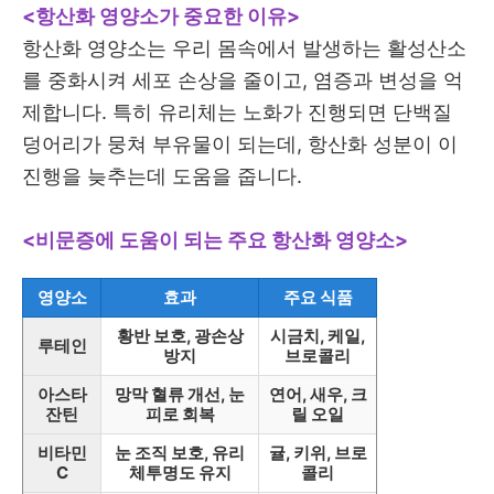
<항산화 영양소가 중요한 이유>
항산화 영양소는 우리 몸속에서 발생하는 활성산소
를 중화시켜 세포 손상을 줄이고, 염증과 변성을 억
제합니다. 특히 유리체는 노화가 진행되면 단백질
덩어리가 뭉쳐 부유물이 되는데, 항산화 성분이 이
진행을 늦추는데 도움을 줍니다.
<비문증에 도움이 되는 주요 항산화 영양소>
영양소
효과
주요 식품
황반 보호, 광손상
시금치, 케일,
루테인
방지
브로콜리
아스타
망막 혈류 개선, 눈
연어, 새우, 크
잔틴
피로 회복
릴 오일
비타민
눈 조직 보호, 유리
귤, 키위, 브로
C
체투명도 유지
콜리