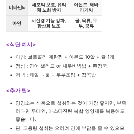
세포막 보호, 유리
아몬드, 해바
비타민E
체 노화 방지
라기씨
시신경 기능 강화,
굴, 육류, 두
아연
항산화 보조
부, 콩류
<식단 예시>
아침: 브로콜리 계란찜 + 아몬드 10알 + 귤 1개
점심 : 연어 샐러드 or 새우비빔밥 + 된장국
저녁 : 케일 나물 + 두부조림 + 잡곡밥
<추가 팁>
영양소는 식품으로 섭취하는 것이 가장 좋지만, 부족
하다면 루테인, 아스타잔틴 복합 영양제를 복용해도
좋습니다.
단, 고용량 섭취는 오히려 간에 부담을 줄 수 있으므