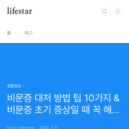
본문 바로가기
lifestar
홈
태그
생활정보
비문증 대처 방법 팁 10가지 &
비문증 초기 증상일 때 꼭 해야
할 관리법 7가지
by by stellarstar
2025. 7. 31.