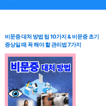
비문증 대처 방법 팁 10가지 & 비문증 초기
증상일 때 꼭 해야 할 관리법 7가지