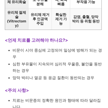
체 유리화술
부작용 가능
분해
빠름
유리체 절제
유리체 제거
확실한
술
감염, 출혈, 망막
후 인공액
제거 가
(Vitrectom
박리 등 위험 동반
주입
능
y)
<언제 치료를 고려해야 하나요?>
비문이 시야 중심에 고정되어 일상에 방해가 되는 경
우
심한 부유물이 지속되어 심리적 우울증, 불안을 동반
하는 경우
망막 박리나 열공 등 응급 질환이 동반되는 경우
<주의 사항>
치료는 비문증의 정확한 원인과 형태에 따라 달라집
니다.