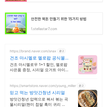
안전한 목돈 만들기 위한 15가지 방법
1.stellastar7.com
https://brand.naver.com/snax
광고
건조 마시멜로 멜로팝 공식몰
오리지널 건조 마시멜로
건조 마시멜로우 1+1 할인, 멜로팝
사은품 증정, 시리얼 요거트 아이
스크림 토핑 공식몰 최대 혜택,
1000원 쿠폰 발급, 빠른 N 배송
https://smartstore.naver.com/young_miller
광고
믿고 먹는 방앗간청년 시리얼
방앗간청년 압력으로 쪄서 볶는 곡
물시리얼(현미 찹쌀 흑미 귀리 서