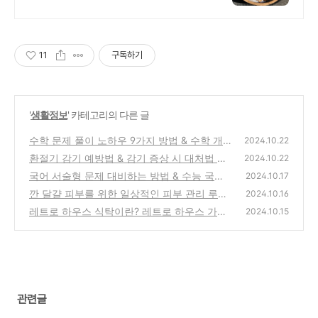
리태)시리얼
11
구독하기
'
생활정보
' 카테고리의 다른 글
수학 문제 풀이 노하우 9가지 방법 & 수학 개
2024.10.22
념 정리 10가지 방법
환절기 감기 예방법 & 감기 증상 시 대처법 및
(0)
2024.10.22
비타민 활용법
국어 서술형 문제 대비하는 방법 & 수능 국어
(0)
2024.10.17
잘하는 방법
깐 달걀 피부를 위한 일상적인 피부 관리 루틴
(0)
2024.10.16
레트로 하우스 식탁이란? 레트로 하우스 가구
(0)
2024.10.15
고를때 유의점
(0)
관련글